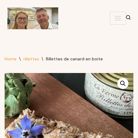
Skip
to
content
Home
\
rillettes
\
Rillettes de canard en boite