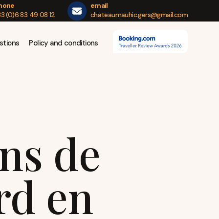
hone
email
3 (0)6 83 49 08 12
chateaumauhic.gers@gmail.com
stions
Policy and conditions
ons de
rd en