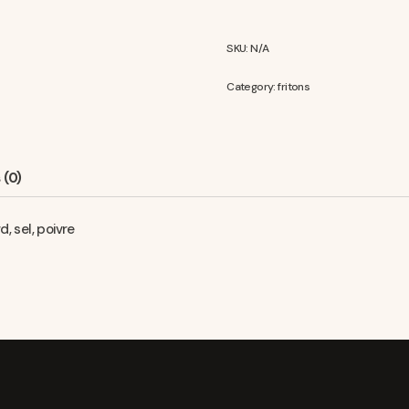
SKU:
N/A
Category:
fritons
 (0)
, sel, poivre