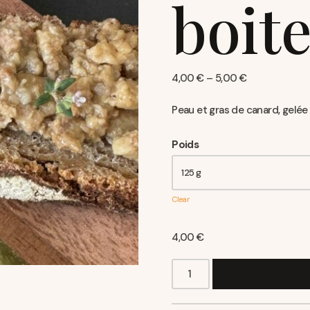
boit
4,00
€
–
5,00
€
Peau et gras de canard, gelée 
Poids
Clear
4,00
€