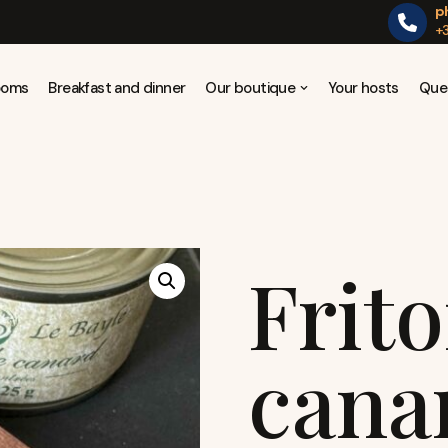
p
+3
Rooms
Breakfast and dinner
Our boutique
Your hosts
Que
Frit
cana