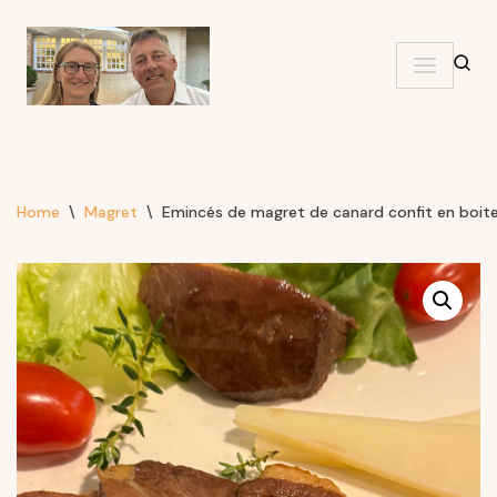
Skip
to
content
Home
\
Magret
\
Emincés de magret de canard confit en boit