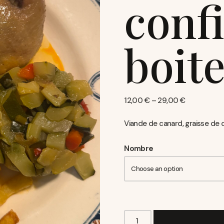
confi
boit
12,00
€
–
29,00
€
Viande de canard, graisse de c
Nombre