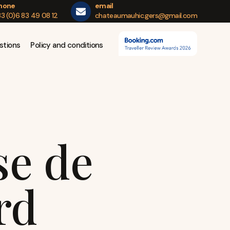
hone
email
3 (0)6 83 49 08 12
chateaumauhic.gers@gmail.com
stions
Policy and conditions
se de
rd