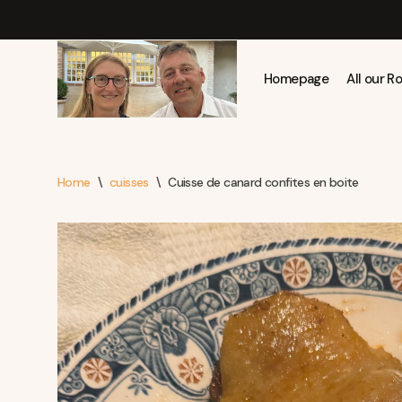
Skip
to
Homepage
All our 
content
Home
\
cuisses
\
Cuisse de canard confites en boite