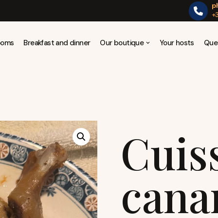
p
+3
Rooms
Breakfast and dinner
Our boutique
Your hosts
Que
Cuis
cana